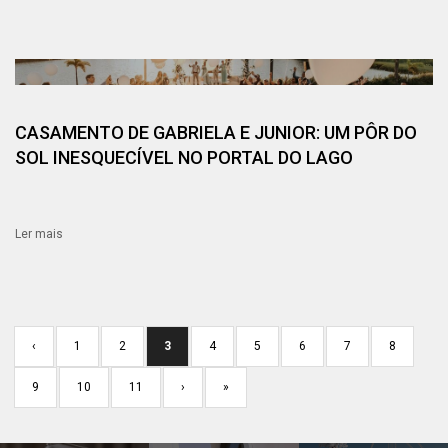
CASAMENTO DE GABRIELA E JUNIOR: UM PÔR DO
SOL INESQUECÍVEL NO PORTAL DO LAGO
Ler mais
‹
1
2
3
4
5
6
7
8
9
10
11
›
»