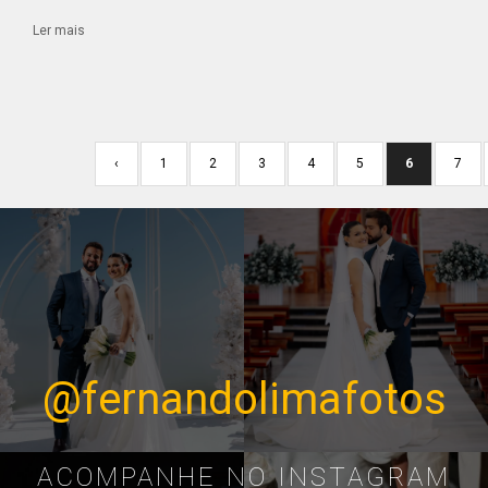
Ler mais
‹
1
2
3
4
5
6
7
@fernandolimafotos
ACOMPANHE NO INSTAGRAM