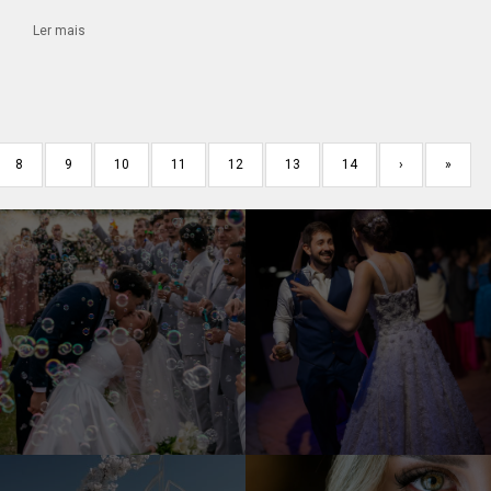
Ler mais
8
9
10
11
12
13
14
›
»