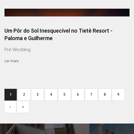
Um Pôr do Sol Inesquecível no Tietê Resort -
Paloma e Guilherme
Pré Wedding
Ler mais
1
2
3
4
5
6
7
8
9
›
»