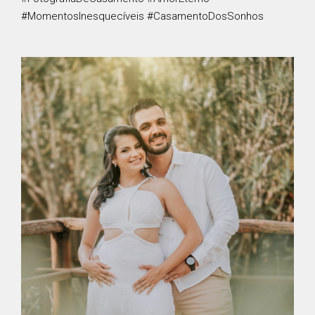
#MomentosInesquecíveis #CasamentoDosSonhos