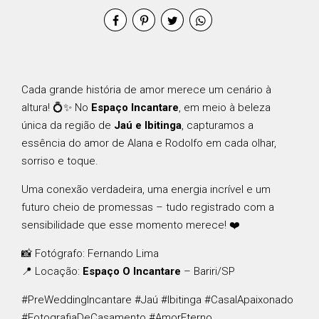
Cada grande história de amor merece um cenário à
altura! 💍✨ No
Espaço Incantare
, em meio à beleza
única da região de
Jaú e Ibitinga
, capturamos a
essência do amor de Alana e Rodolfo em cada olhar,
sorriso e toque.
Uma conexão verdadeira, uma energia incrível e um
futuro cheio de promessas – tudo registrado com a
sensibilidade que esse momento merece! ❤️
📸 Fotógrafo: Fernando Lima
📍 Locação:
Espaço O Incantare
– Bariri/SP
#PreWeddingIncantare #Jaú #Ibitinga #CasalApaixonado
#FotografiaDeCasamento #AmorEterno