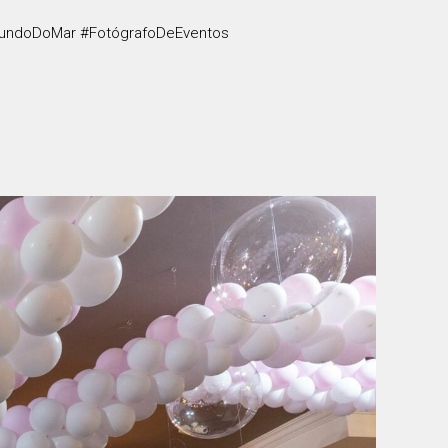
aFundoDoMar #FotógrafoDeEventos