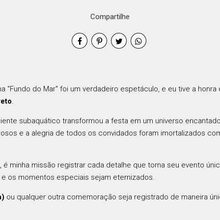
Compartilhe
ma "Fundo do Mar" foi um verdadeiro espetáculo, e eu tive a honr
reto
.
ente subaquático transformou a festa em um universo encanta
uriosos e a alegria de todos os convidados foram imortalizados c
 é minha missão registrar cada detalhe que torna seu evento úni
s e os momentos especiais sejam eternizados.
a)
ou qualquer outra comemoração seja registrado de maneira únic