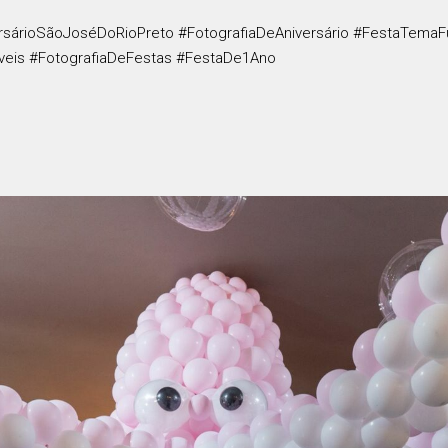
versárioSãoJoséDoRioPreto #FotografiaDeAniversário #FestaTem
veis #FotografiaDeFestas #FestaDe1Ano