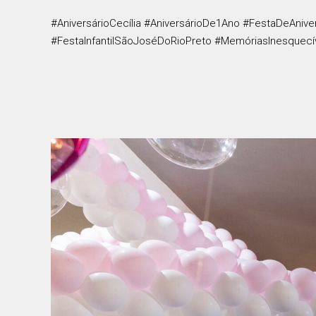
#AniversárioCecília #AniversárioDe1Ano #FestaDeAni
#FestaInfantilSãoJoséDoRioPreto #MemóriasInesquecí