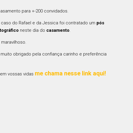
casamento para +-200 convidados.
o caso do Rafael e da Jessica foi contratado um
pós
tográfico
neste dia do
casamento
.
 maravilhoso.
uito obrigado pela confiança carinho e preferência
me chama nesse link aqui!
e em vossas vidas