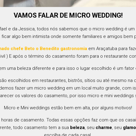
VAMOS FALAR DE MICRO WEDDING!
fael e da Jessica, todos nós sabemos que o micro wedding é 
a ficar algo bem intimista onde somente familiares e amigos bem 
ado chefe Beto o Benedito gastronomia
em Araçatuba para faz
ro civil ) E após o término do casamento foram para o restaurante c
m uma beleza diferente e para isso o lugar escolhido é um fator d
 escolhidos em restaurantes, bistrôs, sítios ou até mesmo na c
emos fazer um micro wedding em um local muito grande, com isso
recer os valores do casamento, por isso micro e mini weddings s
Micro e Mini weddings estão bem em alta, por alguns motivos!
to, horas de casamento. Todas essas opções faz com que os cas
erente, todo casamento tem a sua
beleza
, seu
charme
, seu
glamo
escolha de cada casal.